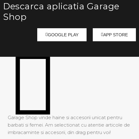
Descarca aplicatia Garage
Polo Ralph Lauren
Shop
Precise Paris
Red Valentino
GOOGLE PLAY
APP STORE
Riccianera
Roberto Cavalli
Sage & Claire
Sandro
Save Style
Shezeen
Garage Shop vinde haine si accesorii unicat pentru
Studio Eleven
barbati si femei. Am selectionat cu atentie articole de
imbracaminte si accesorii, din drag pentru voi!
Toccin