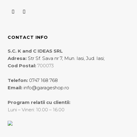
Trendy Queen
Ulla Johnson
What's Up?
CONTACT INFO
S.C. K and C IDEAS SRL
Adresa:
Str Sf. Sava nr 7, Mun. Iasi, Jud. Iasi;
Cod Postal:
700073
Telefon:
0747 168 768
Email:
info@garageshop.ro
Program relatii cu clientii:
Luni – Vineri: 10.00 – 16.00