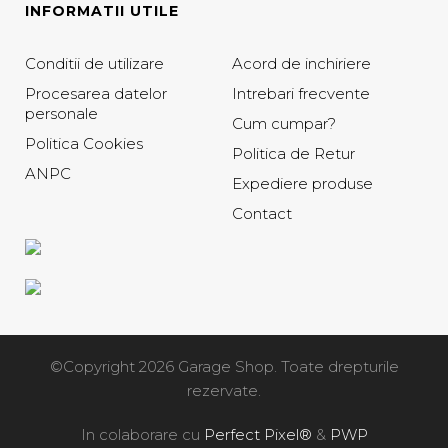
INFORMATII UTILE
Conditii de utilizare
Acord de inchiriere
Procesarea datelor
Intrebari frecvente
personale
Cum cumpar?
Politica Cookies
Politica de Retur
ANPC
Expediere produse
Contact
©Copyright 2026 Garage Shop. Toate drepturile
rezervate.
In colaborare cu
Perfect Pixel®
&
PWP