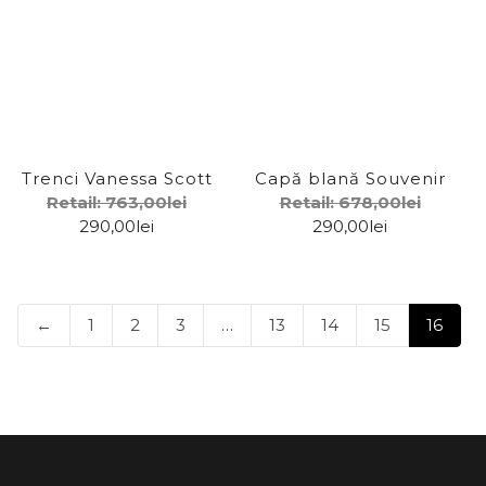
Fabienne Chapot
Farm Rio
For Love & Lemons
Giuseppe Di Morabito
Trenci Vanessa Scott
Capă blană Souvenir
Retail:
InWear
763,00
lei
Retail:
678,00
lei
290,00
lei
290,00
lei
Jeanerica
Kothe
←
1
2
3
…
13
14
15
16
Love Republic
Maje
Mirox
No 8