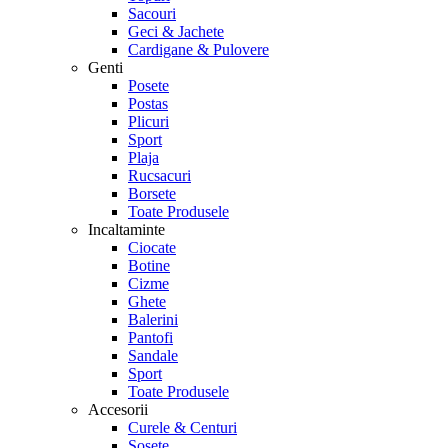
Sacouri
Geci & Jachete
Cardigane & Pulovere
Genti
Posete
Postas
Plicuri
Sport
Plaja
Rucsacuri
Borsete
Toate Produsele
Incaltaminte
Ciocate
Botine
Cizme
Ghete
Balerini
Pantofi
Sandale
Sport
Toate Produsele
Accesorii
Curele & Centuri
Sosete