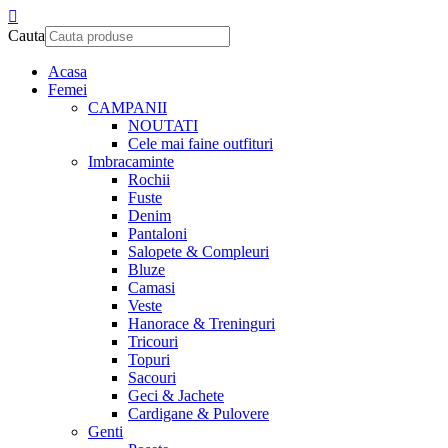
Cauta
Acasa
Femei
CAMPANII
NOUTATI
Cele mai faine outfituri
Imbracaminte
Rochii
Fuste
Denim
Pantaloni
Salopete & Compleuri
Bluze
Camasi
Veste
Hanorace & Treninguri
Tricouri
Topuri
Sacouri
Geci & Jachete
Cardigane & Pulovere
Genti