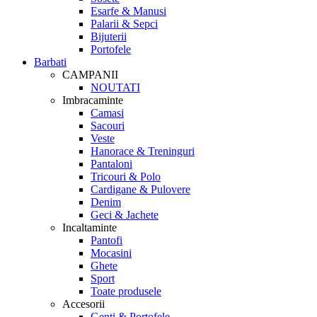
Esarfe & Manusi
Palarii & Sepci
Bijuterii
Portofele
Barbati
CAMPANII
NOUTATI
Imbracaminte
Camasi
Sacouri
Veste
Hanorace & Treninguri
Pantaloni
Tricouri & Polo
Cardigane & Pulovere
Denim
Geci & Jachete
Incaltaminte
Pantofi
Mocasini
Ghete
Sport
Toate produsele
Accesorii
Genti & Portofele