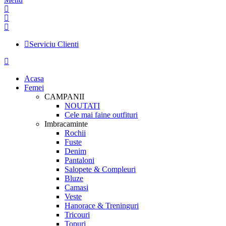
Serviciu Clienti
Acasa
Femei
CAMPANII
NOUTATI
Cele mai faine outfituri
Imbracaminte
Rochii
Fuste
Denim
Pantaloni
Salopete & Compleuri
Bluze
Camasi
Veste
Hanorace & Treninguri
Tricouri
Topuri