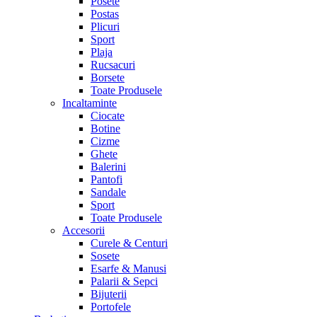
Posete
Postas
Plicuri
Sport
Plaja
Rucsacuri
Borsete
Toate Produsele
Incaltaminte
Ciocate
Botine
Cizme
Ghete
Balerini
Pantofi
Sandale
Sport
Toate Produsele
Accesorii
Curele & Centuri
Sosete
Esarfe & Manusi
Palarii & Sepci
Bijuterii
Portofele