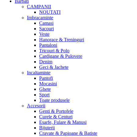
Barbati
CAMPANII
NOUTATI
Imbracaminte
Camasi
Sacouri
Veste
Hanorace & Treninguri
Pantaloni
Tricouri & Polo
Cardigane & Pulovere
Denim
Geci & Jachete
Incaltaminte
Pantofi
Mocasini
Ghete
Sport
Toate produsele
Accesorii
Genti & Portofele
Curele & Centuri
Esarfe, Fulare & Manusi
Bijuterii
Cravate & Papioane & Batiste