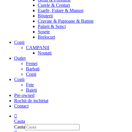
Curele & Centuri
Esarfe, Fulare & Manusi
Bijuterii
Cravate & Papioane & Batiste
Palarii & Sepci
Sosete
Brelocuri
Copii
CAMPANII
Noutati
Outlet
Femei
Barbati
Copii
Copii
Fete
Baieti
Pre-owned
Rochii de inchiriat
Contact
Cauta
Cauta