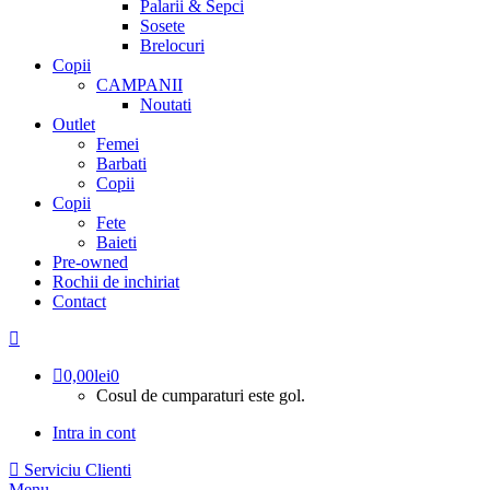
Palarii & Sepci
Sosete
Brelocuri
Copii
CAMPANII
Noutati
Outlet
Femei
Barbati
Copii
Copii
Fete
Baieti
Pre-owned
Rochii de inchiriat
Contact
0,00
lei
0
Cosul de cumparaturi este gol.
Intra in cont
Serviciu Clienti
Menu