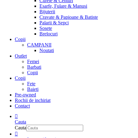
Curele & Centuri
Esarfe, Fulare & Manusi
Bijuterii
Cravate & Papioane & Batiste
Palarii & Sepci
Sosete
Brelocuri
Copii
CAMPANII
Noutati
Outlet
Femei
Barbati
Copii
Copii
Fete
Baieti
Pre-owned
Rochii de inchiriat
Contact
Cauta
Cauta