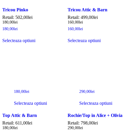
Tricou Pinko
Tricou Attic & Barn
Retail:
502,00
lei
Retail:
499,00
lei
180,00
lei
160,00
lei
180,00
lei
160,00
lei
Selecteaza optiuni
Selecteaza optiuni
180,00
lei
290,00
lei
Selecteaza optiuni
Selecteaza optiuni
Top Attic & Barn
Rochie/Top in Alice + Olivia
Retail:
611,00
lei
Retail:
798,00
lei
180,00
lei
290,00
lei