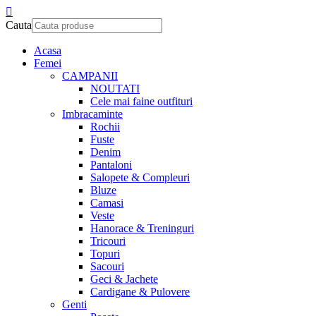
Cauta
Acasa
Femei
CAMPANII
NOUTATI
Cele mai faine outfituri
Imbracaminte
Rochii
Fuste
Denim
Pantaloni
Salopete & Compleuri
Bluze
Camasi
Veste
Hanorace & Treninguri
Tricouri
Topuri
Sacouri
Geci & Jachete
Cardigane & Pulovere
Genti