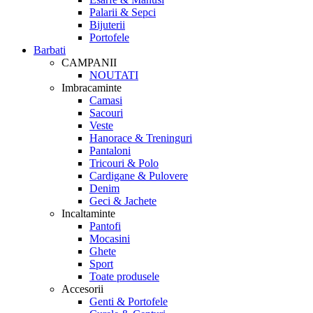
Palarii & Sepci
Bijuterii
Portofele
Barbati
CAMPANII
NOUTATI
Imbracaminte
Camasi
Sacouri
Veste
Hanorace & Treninguri
Pantaloni
Tricouri & Polo
Cardigane & Pulovere
Denim
Geci & Jachete
Incaltaminte
Pantofi
Mocasini
Ghete
Sport
Toate produsele
Accesorii
Genti & Portofele