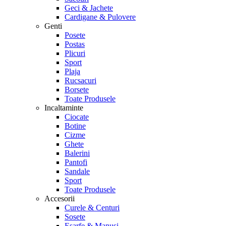
Geci & Jachete
Cardigane & Pulovere
Genti
Posete
Postas
Plicuri
Sport
Plaja
Rucsacuri
Borsete
Toate Produsele
Incaltaminte
Ciocate
Botine
Cizme
Ghete
Balerini
Pantofi
Sandale
Sport
Toate Produsele
Accesorii
Curele & Centuri
Sosete
Esarfe & Manusi