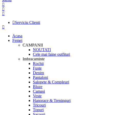
Serviciu Clienti
Acasa
Femei
CAMPANII
NOUTATI
Cele mai faine outfituri
Imbracaminte
Rochii
Fuste
Denim
Pantaloni
Salopete & Compleuri
Bluze
Camasi
Veste
Hanorace & Treninguri
Tricouri
Topuri
Sacouri