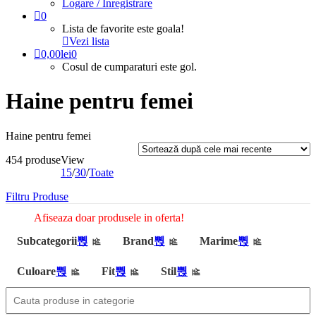
Logare / Inregistrare
0
Lista de favorite este goala!
Vezi lista
0,00
lei
0
Cosul de cumparaturi este gol.
Haine pentru femei
Haine pentru femei
454 produse
View
15
/
30
/
Toate
Filtru Produse
Afiseaza doar produsele in oferta!
Subcategorii
Brand
Marime
Culoare
Fit
Stil