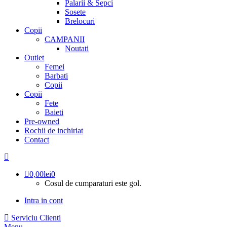
Palarii & Sepci
Sosete
Brelocuri
Copii
CAMPANII
Noutati
Outlet
Femei
Barbati
Copii
Copii
Fete
Baieti
Pre-owned
Rochii de inchiriat
Contact
0,00
lei
0
Cosul de cumparaturi este gol.
Intra in cont
Serviciu Clienti
Menu