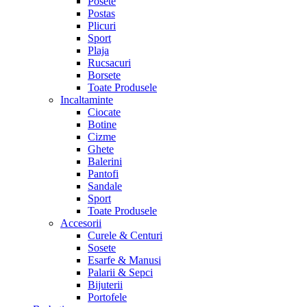
Posete
Postas
Plicuri
Sport
Plaja
Rucsacuri
Borsete
Toate Produsele
Incaltaminte
Ciocate
Botine
Cizme
Ghete
Balerini
Pantofi
Sandale
Sport
Toate Produsele
Accesorii
Curele & Centuri
Sosete
Esarfe & Manusi
Palarii & Sepci
Bijuterii
Portofele